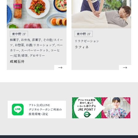
東中野 2F
東中野 2F
和菓子, お弁当, 洋菓子, その他/スイー
リラクゼーション
ツ, お惣菜, お酒/リカーショップ, ベー
ラフィネ
カリー, スーパーマーケット, コーヒ
ー/紅茶/緑茶, グロサリー
成城石井