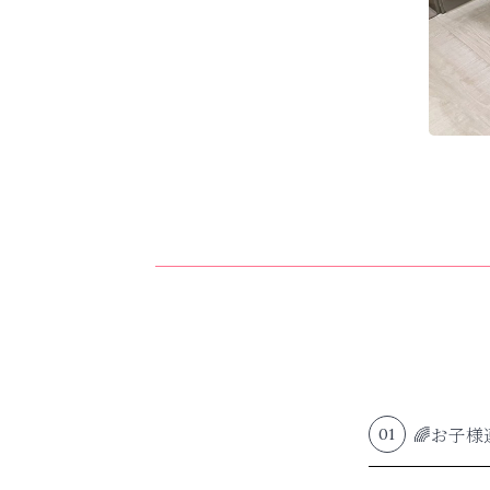
🌈お子
01