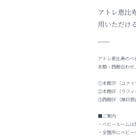
アトレ恵比
用いただけ
アトレ恵比寿のベ
本館・西館合わせ
①本館3F（ユナ
②本館6F（ラフィ
③西館6F（無印
■ご案内
・ベビールームは
・全箇所にベビー