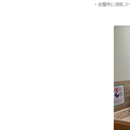
・全箇所に授乳ス