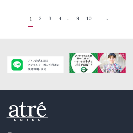
2
3
4
...
9
10
1
＞