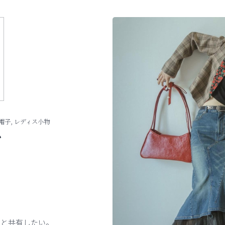
 帽子, レディス小物
ム
様と共有したい。