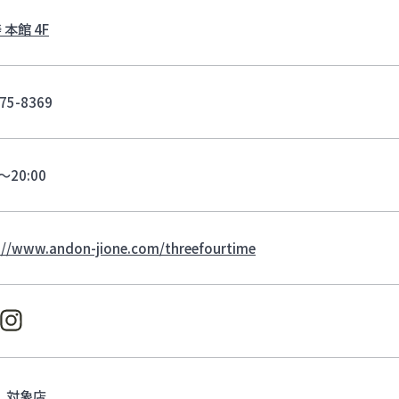
 本館 4F
75-8369
0～20:00
://www.andon-jione.com/threefourtime
対象店