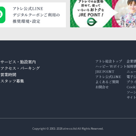
アトレ総合トップ
企業
サービス・施設案内
ハッピー Wポイント
採用
アクセス・パーキング
JRE POINT
ニュ
ン
営業時間
アトレ公式LINE
電子
スタッフ募集
よくあるご質問
プラ
お問合せ
Coo
ソー
サイ
Copyright © 2001-2026 atre co.ltd All Rights Reserved.