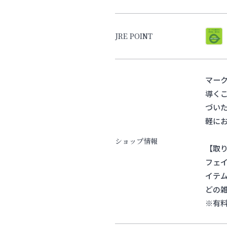
JRE POINT
マー
導く
づい
軽に
ショップ情報
【取
フェ
イテ
どの
※有