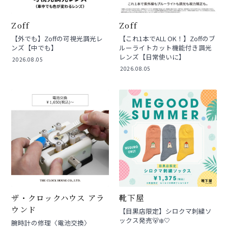
Zoff
Zoff
【外でも】Zoffの可視光調光レ
【これ1本でALL OK！】Zoffのブ
ンズ【中でも】
ルーライトカット機能付き調光
レンズ【日常使いに】
2026.08.05
2026.08.05
ザ・クロックハウス アラ
靴下屋
ウンド
【目黒店限定】シロクマ刺繍ソ
ックス発売🐻‍❄️🤍
腕時計の修理〈電池交換〉