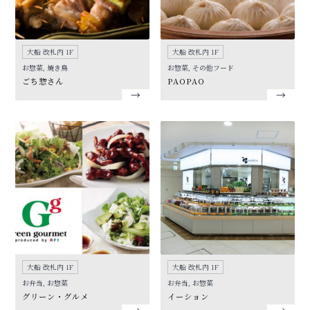
大船 改札内 1F
大船 改札内 1F
お惣菜, 焼き鳥
お惣菜, その他フード
ごち惣さん
PAOPAO
大船 改札内 1F
大船 改札内 1F
お弁当, お惣菜
お弁当, お惣菜
グリーン・グルメ
イーション