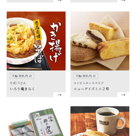
大船 改札内 1F
大船 改札内 1F
そば/うどん
コンビニエンスストア
いろり庵きらく
ニューデイズミニ２号