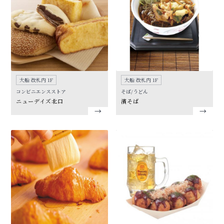
大船 改札内 1F
大船 改札内 1F
コンビニエンスストア
そば/うどん
ニューデイズ北口
濱そば