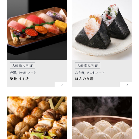
大船 改札内 1F
大船 改札内 1F
寿司, その他フード
お弁当, その他フード
築地 すし兆
ほんのり屋