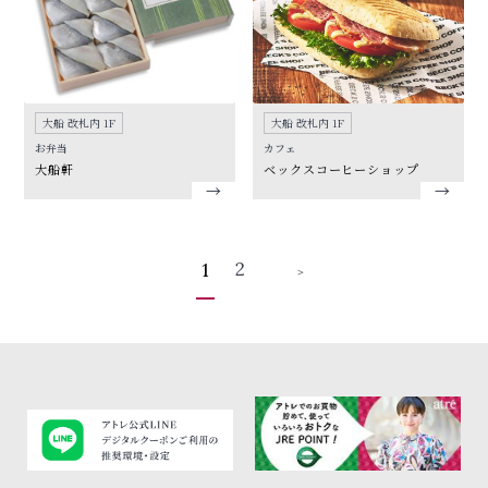
大船 改札内 1F
大船 改札内 1F
お弁当
カフェ
大船軒
ベックスコーヒーショップ
2
1
＞