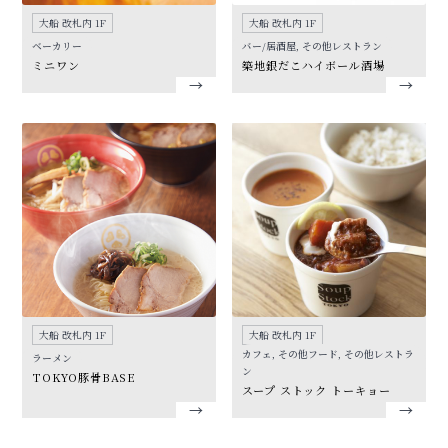
大船 改札内 1F
大船 改札内 1F
ベーカリー
バー/居酒屋, その他レストラン
ミニワン
築地銀だこハイボール酒場
大船 改札内 1F
大船 改札内 1F
カフェ, その他フード, その他レストラ
ラーメン
ン
TOKYO豚骨BASE
スープ ストック トーキョー