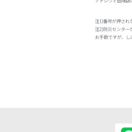
アトレヴィ田端店
注1)番号が押さ
注2)防災センタ
お手数ですが、し