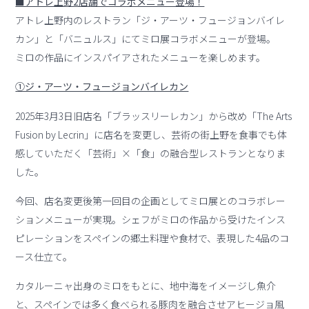
■アトレ上野2店舗でコラボメニュー登場！
アトレ上野内のレストラン「ジ・アーツ・フュージョンバイレ
カン」と「バニュルス」にてミロ展コラボメニューが登場。
ミロの作品にインスパイアされたメニューを楽しめます。
①ジ・アーツ・フュージョンバイレカン
2025年3⽉3⽇旧店名「ブラッスリーレカン」から改め「The Arts
Fusion by Lecrin」に店名を変更し、芸術の街上野を⾷事でも体
感していただく「芸術」×「⾷」の融合型レストランとなりま
した。
今回、店名変更後第⼀回⽬の企画としてミロ展とのコラボレー
ションメニューが実現。シェフがミロの作品から受けたインス
ピレーションをスペインの郷⼟料理や⾷材で、表現した4品のコ
ース仕⽴て。
カタルーニャ出⾝のミロをもとに、地中海をイメージし⿂介
と、スペインでは多く⾷べられる豚⾁を融合させアヒージョ⾵