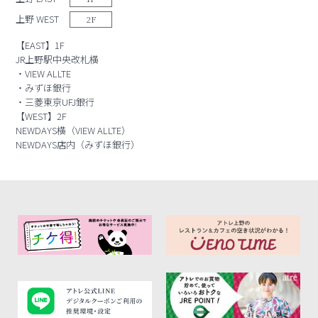
上野 WEST
2F
【EAST】1F
JR上野駅中央改札横
・VIEW ALLTE
・みずほ銀行
・三菱東京UFJ銀行
【WEST】2F
NEWDAYS横（VIEW ALLTE）
NEWDAYS店内（みずほ銀行）