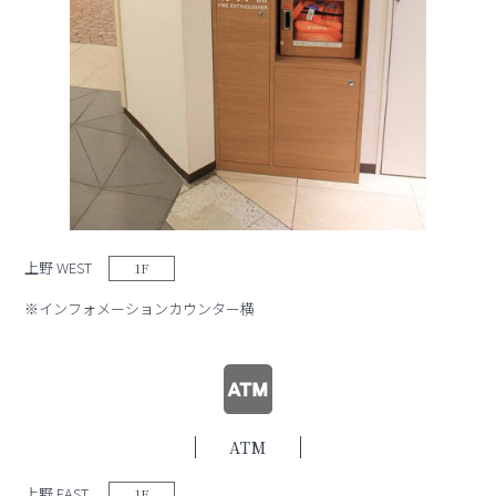
上野 WEST
1F
※インフォメーションカウンター横
ATM
上野 EAST
1F