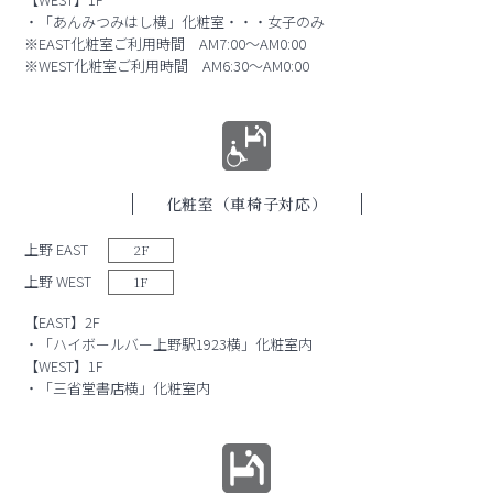
・「あんみつみはし横」化粧室・・・女子のみ
※EAST化粧室ご利用時間 AM7:00～AM0:00
※WEST化粧室ご利用時間 AM6:30～AM0:00
化粧室（車椅子対応）
上野 EAST
2F
上野 WEST
1F
【EAST】2F
・「ハイボールバー上野駅1923横」化粧室内
【WEST】1F
・「三省堂書店横」化粧室内