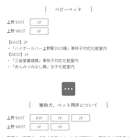
ベビーベッド
上野 EAST
2F
上野 WEST
1F
【EAST】2F
・「ハイボールバー上野駅1923横」車椅子対応化粧室内
【WEST】1F
・「三省堂書店横」車椅子対応化粧室内
・「あんみつみはし横」女子化粧室内
補助犬、ペット同伴について
上野 EAST
B1F
1F
2F
上野 WEST
1F
2F