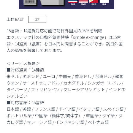
上野 EAST
2F
15言語・14通貨対応可能で訪日外国人の95％を網羅
エクステック社の自動外貨両替機「simple exchange」は15言
語・14通貨（紙幣）を日本円に両替することができ、訪日外国
人の95%を網羅しております。
＜サービス概要＞
■対応通貨：14種類
米ドル / 英ポンド / ユーロ / 中国元 / 香港ドル / 台湾ドル / 韓国
ウォン / オーストラリアドル / カナダドル / シンガポールドル /
タイバーツ / フィリピンペソ / マレーシアリンギット / インドネ
シアルピア
■対応言語：15言語
日本語 / 英語 / フランス語 / ドイツ語 / イタリア語 / スペイン語 /
ポルトガル語 / 中国語（簡体字/繁体字） / 韓国語 / タイ語 / タ
ガログ語 / マレーシア語 / インドネシア語 / ベトナム語