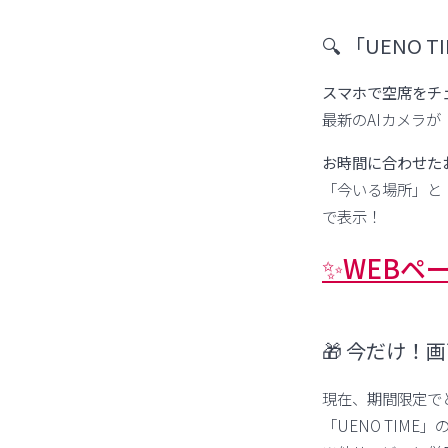
🔍 「UENO
スマホで空席をチェ
最新のAIカメラ
お時間に合わせたお
「今いる場所」と
で表示！
✨WEBペー
🎁 今だけ
現在、期間限定で
「UENO TIM