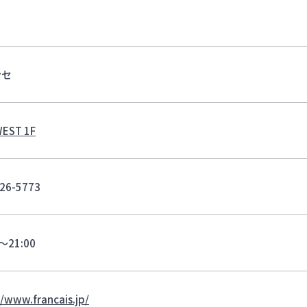
ンセ
EST 1F
26-5773
0～21:00
//www.francais.jp/