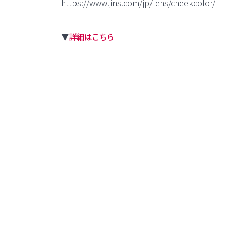
https://www.jins.com/jp/lens/cheekcolor/
▼
詳細はこちら