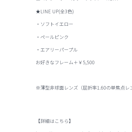
★LINE UP(
全
3
色
)
・ソフトイエロー
・ペールピンク
・エアリーパープル
お好きなフレーム＋￥
5,500
※
薄型非球面レンズ（屈折率
1.60
の単焦点レ
【詳細はこちら】