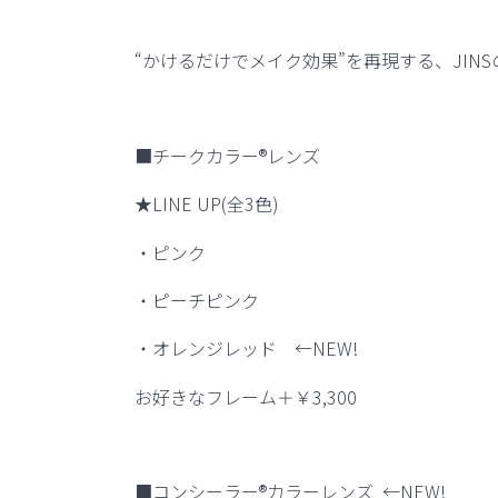
“
かけるだけでメイク効果
”
を再現する、
JINS
■
チークカラー
®
レンズ
★LINE UP(
全
3
色
)
・ピンク
・ピーチピンク
・オレンジレッド
←NEW!
お好きなフレーム＋￥
3,300
■
コンシーラー
®
カラーレンズ
←NEW!