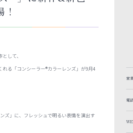
場！
作として、
くれる「コンシーラー
®
カラーレンズ」が
9
月
4
営
電
ンズ」に、フレッシュで明るい表情を演出す
WE