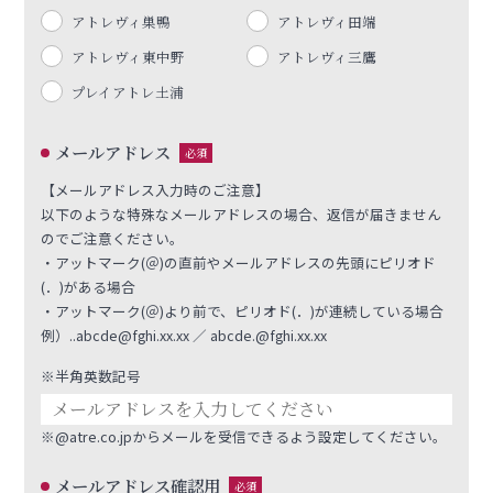
アトレヴィ巣鴨
アトレヴィ田端
アトレヴィ東中野
アトレヴィ三鷹
プレイアトレ土浦
メールアドレス
必須
【メールアドレス入力時のご注意】
以下のような特殊なメールアドレスの場合、返信が届きません
のでご注意ください。
・アットマーク(＠)の直前やメールアドレスの先頭にピリオド
(．)がある場合
・アットマーク
(＠)
より前で、ピリオド
(．)
が連続している場合
例）
..abcde@fghi.xx.xx ／ abcde.@fghi.xx.xx
※半角英数記号
※@atre.co.jp
からメールを受信できるよう設定してください。
メールアドレス確認用
必須