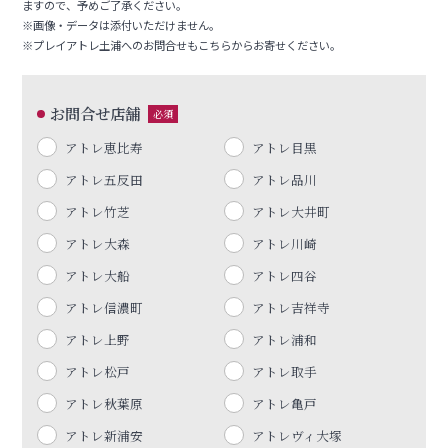
ますので、予めご了承ください。
※画像・データは添付いただけません。
※プレイアトレ土浦へのお問合せもこちらからお寄せください。
お問合せ店舗
必須
アトレ恵比寿
アトレ目黒
アトレ五反田
アトレ品川
アトレ竹芝
アトレ大井町
アトレ大森
アトレ川崎
アトレ大船
アトレ四谷
アトレ信濃町
アトレ吉祥寺
アトレ上野
アトレ浦和
アトレ松戸
アトレ取手
アトレ秋葉原
アトレ亀戸
アトレ新浦安
アトレヴィ大塚