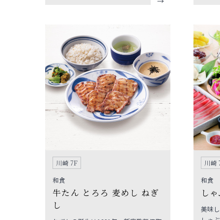
のとんかつ。また、御飯、キャベツ、
のバリ
味噌汁のおかわり自由のサービスを行
らファ
っており、お腹のすいた時には是非御
です。
利用下さいませ。メニューの方もひれ
かつやロースかつなど一般的なものか
ら、各種盛り合せ、ランチメニュー
（平日のオープンから１６時）など幅
広く取り揃えておりますので、どうぞ
御来店下さいませ。
川崎 7F
川崎 
和食
和食
牛たん とろろ 麦めし ねぎ
しゃ
し
美味し
しゃぶ