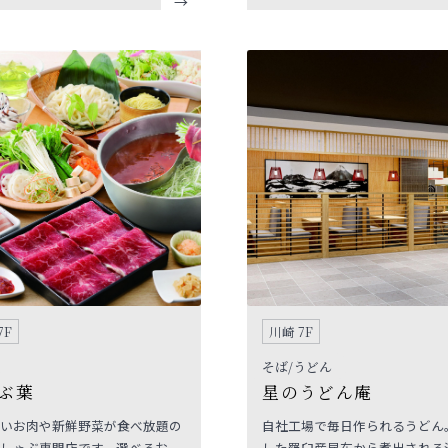
エーションが豊富で若い女性か
のつけ毛等、多彩な商品を取り
ミリー層まで幅広く人気のお店
います。CMでお馴染みのオー
ドなら自分だけのウィッグをお
ただけます。ご試着は無料です
アットホームな雰囲気のショッ
ィッグをお気軽にお試しくださ
7F
川崎 7F
そば/うどん
ぶ葉
星のうどん庵
いお肉や新鮮野菜が食べ放題の
自社工場で毎日作られるうどん
しゃぶ専門店です。選べるお
した羅臼産昆布から煮出される