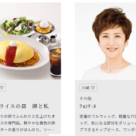
と「まるい心」を育てることに
ます。お寿司からおつまみ、デ
す。子どもたちが未来を生きる
までメニューは充実！
必要で大切な力となります。
7F
川崎 7F
その他
ライスの店 卵と私
ﾌｫﾝﾃ-ﾇ
りの卵でふんわりと仕上げたオ
定番のフルウィッグ、軽量な六
スの専門店。鮮やかな黄色の卵
ッグ、気になる部分をボリュー
ターの香りがほんのり。ソース
プできるトップピース、ワンポ