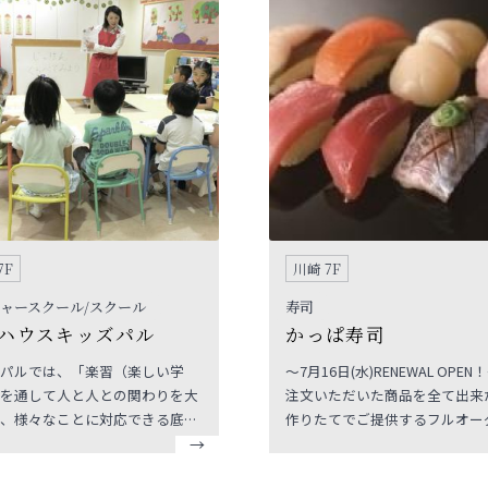
7F
川崎 7F
ャースクール/スクール
寿司
ハウスキッズパル
かっぱ寿司
パルでは、「楽習（楽しい学
～7月16日(水)RENEWAL OPEN！～
を通して人と人との関わりを大
注文いただいた商品を全て出来
、様々なことに対応できる底力
作りたてでご提供するフルオー
、親子の今と未来を応援しま
かっぱ寿司です。笑顔で活気あ
ッズパルの楽習目標は「がんば
ビスと新鮮な商品でおもてなし