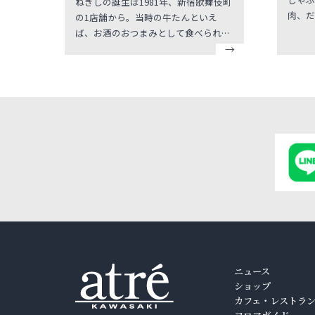
ねぎしの誕生は1981年、新宿歌舞伎町
肉、だ
の1店舗から。当時の牛たんといえ
美味し
ば、お酒のおつまみとして食べられる
野菜の
ことが多く、お客さまは男性ばかりで
ト、ド
した。女性にもこの美味しさを知って
たちは
もらいたい… そこで牛たんと麦めしと
に、楽
テールスープに健康的な「とろろ」を
お食事
組み合わせた「ねぎしセット」をご提
大人ま
供したのがはじまり。今では、この組
「体験
み合わせは当たり前になっています
が、これはねぎしが初めて生み出した
ものなのです。
ニュース
ショップ
カフェ・レストラ