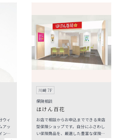
ザート
川崎 7F
保険相談
ほけん百花
分ウィ
お店で相談からお申込までできる来店
ムアッ
型保険ショップです。自分にふさわし
イント
い保険商品を、厳選した豊富な保険商