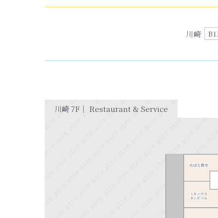
川崎
B1
川崎 7F｜ Restaurant & Service