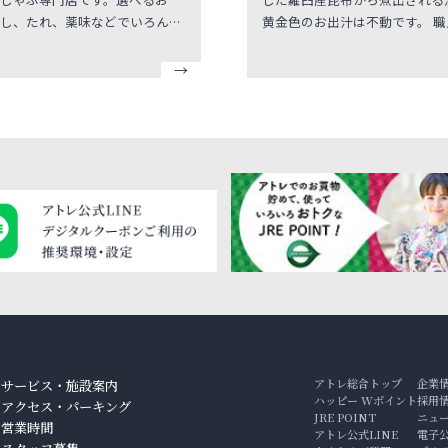
し、たれ、薬味などでいろんな
黄金色のお出汁は不動です。 職
さに出会える場所として、新鮮
を結集した様々なうどんを落ち
他、サイドメニューやデザー
雰囲気の中でじっくりと味わっ
リンク、アルコールも充実。私
たい。 そんな想いを「庵」と
「しゃぶしゃぶをもっと手軽
に込めました。 自慢のうどん
しく」という想いで、美味しい
鉢が同時に召し上がれる各種御
はもちろんのこと、お子様から
ッと一息いれられる甘味もご用
で、ご家族やご友人と楽しむ
おります。 お買い物の小休憩に
」をお届けします。
軽にご利用ください。
アトレ総合トップ
企業
サービス・施設案内
ハッピー Wポイント
採用
アクセス・パーキング
JRE POINT
ニュ
ン
営業時間
アトレ公式LINE
電子