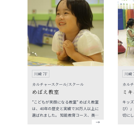
川崎 7F
川崎 
カルチャースクール/スクール
カルチ
めばえ教室
ミキ
”こどもが笑顔になる教室” めばえ教室
キッズ
は、40年の歴史と実績で30万人以上に
び）」
選ばれました。 知能教育コース、英会
切にし
話コースのどちらも少人数レッスンで
を育て
教育効果を高めています。めばえの幼
す。キ