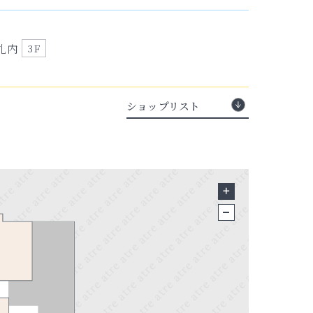
札内
3F
ショップリスト