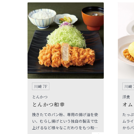
児教育は、なんといっても「こどもが
る脳」
主役」。毎週楽しく通いながら成長し
ありま
ていけるんです。 いまなら、めばえの
ために
教育を無料体験するチャンス！お気軽
にフリーダイヤルまでお問い合わせく
ださいませ。
川崎 7F
川崎 
とんかつ
洋食
とんかつ和幸
オム
挽きたてのパン粉、専用の揚げ油を使
たっぷ
い、むらし揚げという独自の製法で仕
ムライ
上げるなど様々なこだわりをもつ和幸
からバ