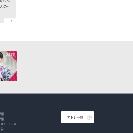
人の技
着いた
て頂き
いう店名
と贅沢小
膳やホ
意して
もお気
情報
アトレ一覧
情報
ースリリース
公告