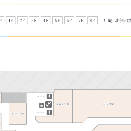
川崎 北側改
F
1F
2F
3F
4F
5F
6F
7F
8F