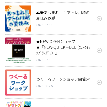
🌊☀️あつまれ！！アトレ川崎の
夏休み🌻🌈
2026.07.18
★NEW OPENショップ
★『NEW-QUICK＋DELI(ﾆｭｰｸｲｯ
ｸﾌﾟﾗｽﾃﾞﾘ）』
2026.07.15
つくーるワークショップ開催✂️
2026.06.26