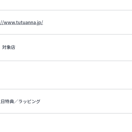
://www.tutuanna.jp/
対象店
生日特典／ラッピング