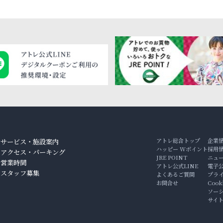
アトレ総合トップ
企業
サービス・施設案内
ハッピー Wポイント
採用
アクセス・パーキング
JRE POINT
ニュ
ン
営業時間
アトレ公式LINE
電子
スタッフ募集
よくあるご質問
プラ
お問合せ
Coo
ソー
サイ