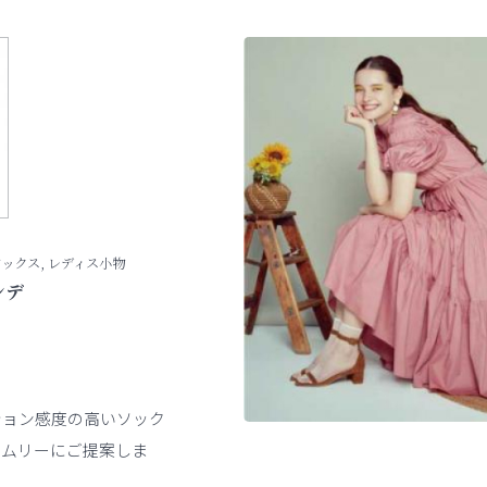
ソックス, レディス小物
ンデ
ション感度の高いソック
イムリーにご提案しま