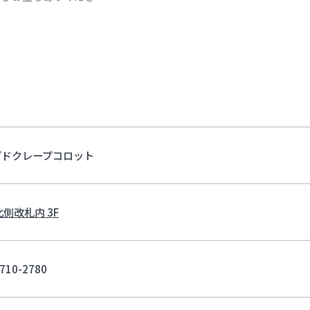
プドクレープコロット
北側改札内 3F
710-2780