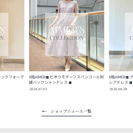
ブラックフォーマ
6階AIMER◼︎ ビオラモチーフスパンコール刺
6階AIMER
繍バックシャンドレス ◼︎
レアドレス ◼︎
2026.07.03
2026.06.28
ショップニュース一覧