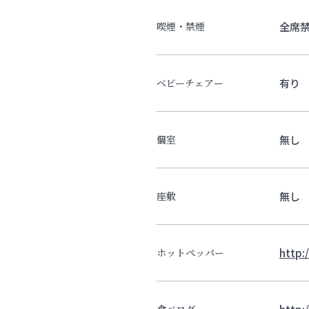
全席
喫煙・禁煙
有り
ベビーチェアー
無し
個室
無し
座敷
http:
ホットペッパー
http:
食べログ