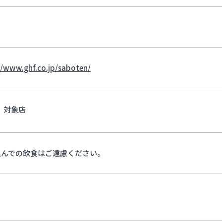
//www.ghf.co.jp/saboten/
対象店
込んでの飲食はご遠慮ください。