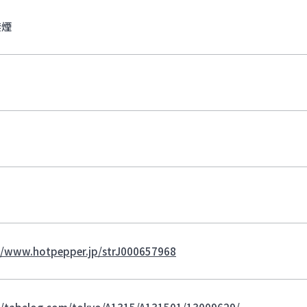
禁煙
//www.hotpepper.jp/strJ000657968
//tabelog.com/tokyo/A1315/A131501/13009629/