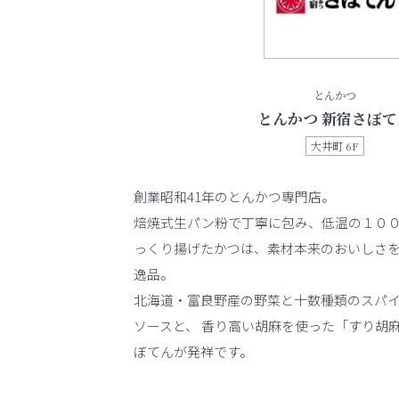
とんかつ
とんかつ 新宿さぼて
大井町 6F
創業昭和41年のとんかつ専門店。
焙焼式生パン粉で丁寧に包み、低温の１０
っくり揚げたかつは、素材本来のおいしさ
逸品。
北海道・富良野産の野菜と十数種類のスパ
ソースと、 香り高い胡麻を使った「すり胡
ぼてんが発祥です。