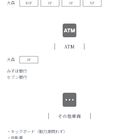
大森
B1F
1F
3F
5F
ATM
大森
3F
みずほ銀行
セブン銀行
その他車両
・キックボード（動力源問わず）
・自転車