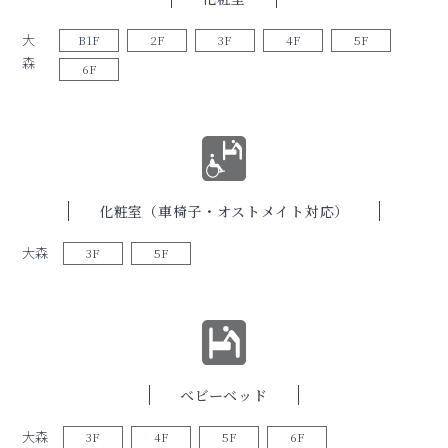
大
B1F
2F
3F
4F
5F
森
6F
化粧室（車椅子・オストメイト対応）
大森
3F
5F
ベビーベッド
大森
3F
4F
5F
6F