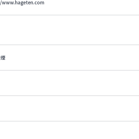
//www.hageten.com
禁煙