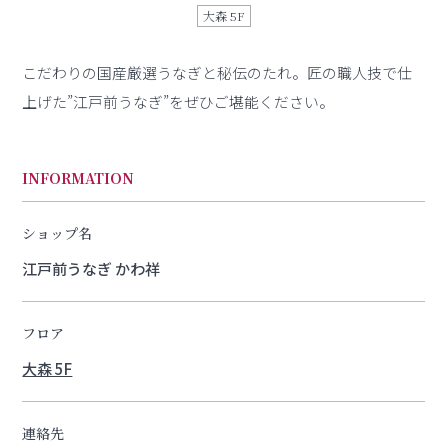
大森 5F
こだわりの国産厳選うなぎと秘伝のたれ。匠の職人技で仕
上げた”江戸前うなぎ”をぜひご堪能ください。
INFORMATION
ショップ名
江戸前うなぎ かわ祥
フロア
大森 5F
連絡先