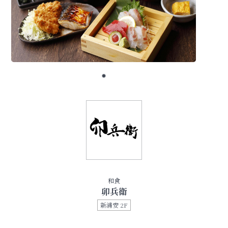
和食
卯兵衛
新浦安 2F