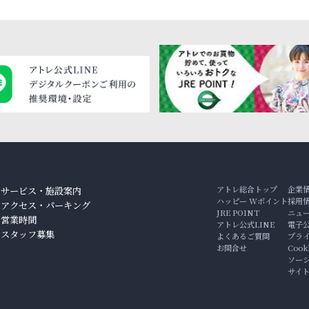
アトレ総合トップ
企業
サービス・施設案内
ハッピー Wポイント
採用
アクセス・パーキング
JRE POINT
ニュ
ン
営業時間
アトレ公式LINE
電子
スタッフ募集
よくあるご質問
プラ
お問合せ
Coo
ソー
サイ