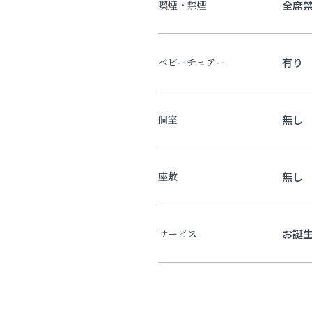
全席
喫煙・禁煙
有り
ベビーチェアー
無し
個室
無し
座敷
お誕
サービス