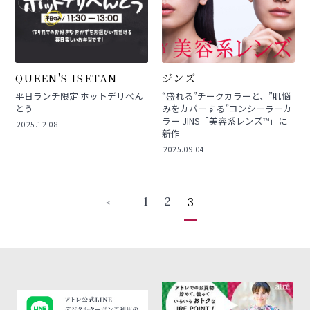
QUEEN'S ISETAN
ジンズ
平日ランチ限定 ホットデリべん
“盛れる”チークカラーと、”肌悩
とう
みをカバーする”コンシーラーカ
ラー JINS「美容系レンズ™」に
2025.12.08
新作
2025.09.04
1
2
3
＜