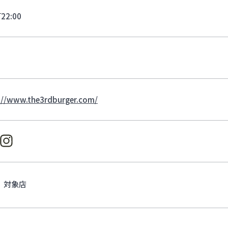
‾22:00
://www.the3rdburger.com/
対象店