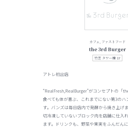
カフェ, ファストフード
the 3rd Burger
竹芝 タワー棟 1F
アトレ初出店
“RealFresh,RealBurger”がコンセプトの「t
食べても体が喜ぶ、これまでにない第3のハ
す。バンズは毎日店内で発酵から焼き上げ
切冷凍していないブロック肉を店舗に仕入
ます。ドリンクも、野菜や果実をふんだん