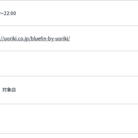
0〜22:00
//uoriki.co.jp/bluefin-by-uoriki/
対象店