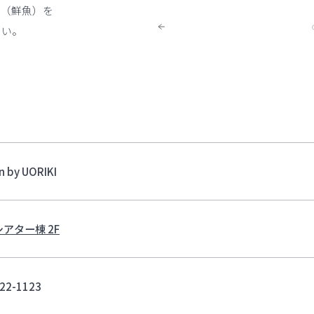
ド（鮮魚）を
さい。
in by UORIKI
シアター棟 2F
22-1123