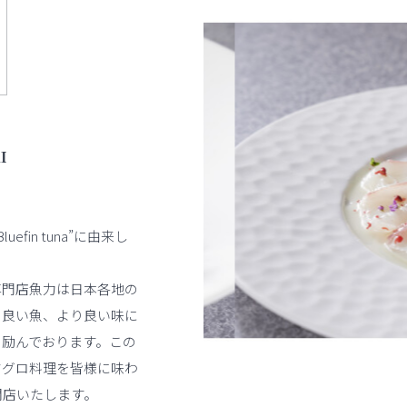
I
efin tuna”に由来し
専門店魚力は日本各地の
の良い魚、より良い味に
々励んでおります。この
マグロ料理を皆様に味わ
を開店いたします。