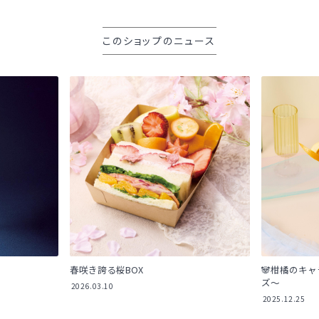
このショップのニュース
春咲き誇る桜BOX
🐼柑橘のキ
ズ～
2026.03.10
2025.12.25