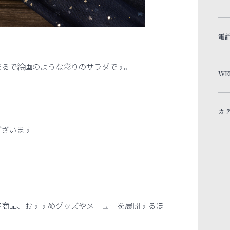
）
電
まるで絵画のような彩りのサラダです。
WE
カ
ございます
定商品、おすすめグッズやメニューを展開するほ