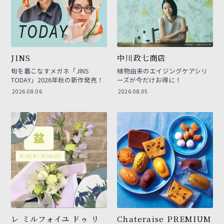
JINS
中川政七商店
旬を着こなすメガネ「JINS
植物由来のエイジングケアシリ
TODAY」2026年秋の新作発売！
ーズが今だけお得に！
2026.08.06
2026.08.05
レ ミルフォイユ ドゥ リ
Chateraise PREMIUM