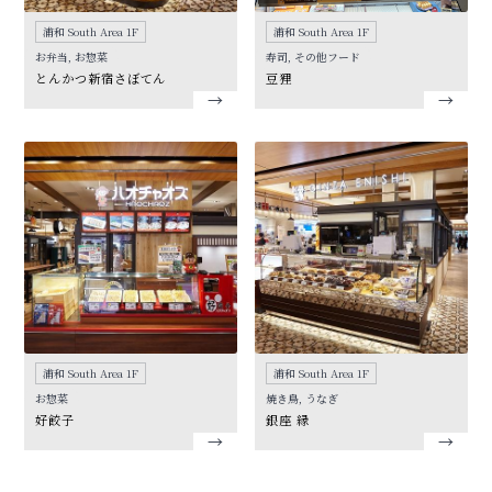
浦和 South Area 1F
浦和 South Area 1F
お弁当, お惣菜
寿司, その他フード
とんかつ新宿さぼてん
豆狸
浦和 South Area 1F
浦和 South Area 1F
お惣菜
焼き鳥, うなぎ
好餃子
銀座 縁