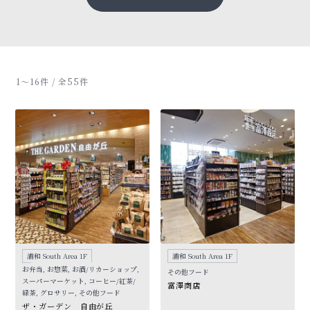
1〜16件 / 全55件
浦和 South Area 1F
浦和 South Area 1F
お弁当, お惣菜, お酒/リカーショップ,
その他フード
スーパーマーケット, コーヒー/紅茶/
富澤商店
緑茶, グロサリー, その他フード
ザ・ガーデン 自由が丘