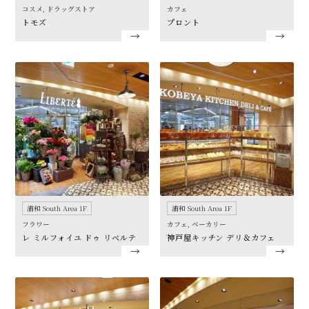
コスメ, ドラッグストア
カフェ
トモズ
プロント
浦和 South Area 1F
浦和 South Area 1F
フラワー
カフェ, ベーカリー
レ ミルフォイユ ドゥ リベルテ
神戸屋キッチン デリ＆カフェ