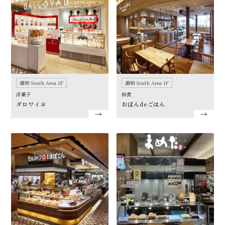
浦和 South Area 1F
浦和 South Area 1F
洋菓子
和食
ダロワイヨ
おぼんdeごはん