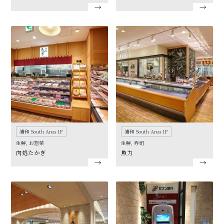
浦和 South Area 1F
浦和 South Area 1F
生鮮, お惣菜
生鮮, 寿司
肉処たかぎ
魚力