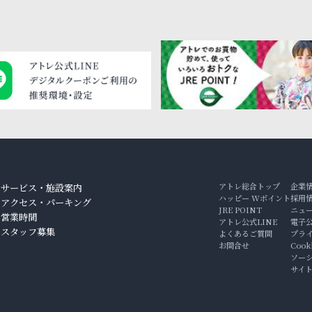
アトレ総合トップ
企業
サービス・施設案内
ハッピー Wポイント
採用
アクセス・パーキング
JRE POINT
ニュ
ン
営業時間
アトレ公式LINE
電子
スタッフ募集
よくあるご質問
プラ
お問合せ
Coo
ソー
サイ