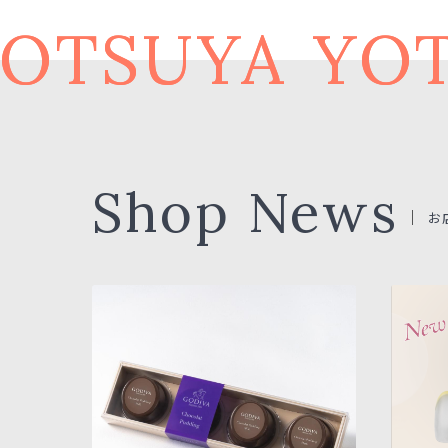
OTSUYA
YOT
Shop News
お