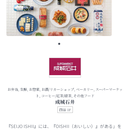
お弁当, 生鮮, お惣菜, お酒/リカーショップ, ベーカリー, スーパーマーケッ
ト, コーヒー/紅茶/緑茶, その他フード
成城石井
四谷 1F
『SEIJO ISHII』には、『OISHII（おいしい）』がある」を