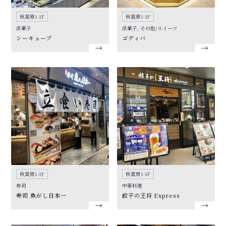
秋葉原1-1F
秋葉原1-1F
洋菓子
洋菓子, その他/スイーツ
シーキューブ
ゴディバ
秋葉原1-1F
秋葉原1-1F
寿司
中華料理
寿司 魚がし日本一
餃子の王将 Express