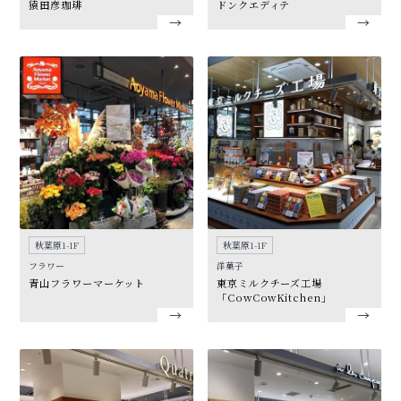
猿田彦珈琲
ドンクエディテ
秋葉原1-1F
秋葉原1-1F
フラワー
洋菓子
青山フラワーマーケット
東京ミルクチーズ工場
「CowCowKitchen」