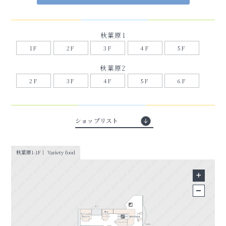
秋葉原1
1F
2F
3F
4F
5F
秋葉原2
2F
3F
4F
5F
6F
ショップリスト
秋葉原1-1F｜ Variety food