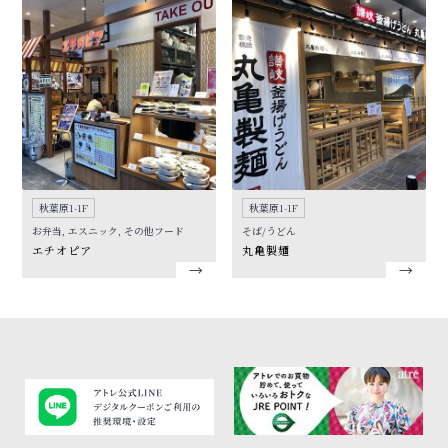
秋葉原1-1F
秋葉原1-1F
お弁当, エスニック, その他フード
そば/うどん
エチオピア
丸亀製麺