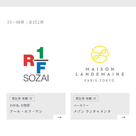
33〜48件 / 全152件
恵比寿 本館 3F
恵比寿 本館 3F
お弁当, お惣菜
ベーカリー
アール・エフ・ワン
メゾン ランドゥメンヌ