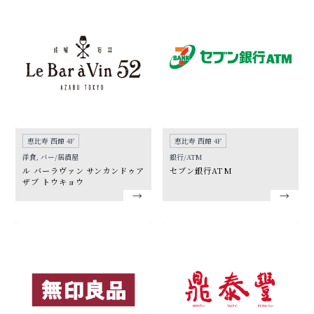
恵比寿 西館 4F
恵比寿 西館 4F
洋食, バー/居酒屋
銀行/ATM
ル バーラヴァン サンカンドゥア
セブン銀行ATM
ザブ トウキョウ