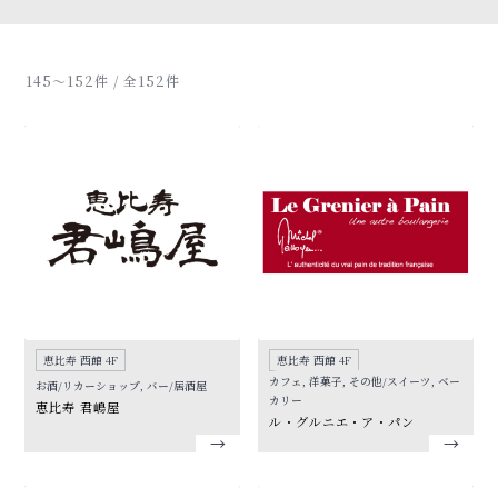
145〜152件 / 全152件
恵比寿 西館 4F
恵比寿 西館 4F
カフェ, 洋菓子, その他/スイーツ, ベー
お酒/リカーショップ, バー/居酒屋
カリー
恵比寿 君嶋屋
ル・グルニエ・ア・パン