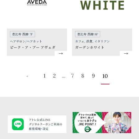
恵比寿 西館 7F
恵比寿 西館 8F
ヘアサロン/ヘアカット
カフェ, 洋食, イタリアン
ピーク・ア・ブー アヴェダ
ガーデンホワイト
1
2
...
7
8
9
10
＜