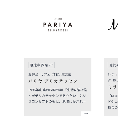
恵比寿 西館 2F
恵比寿
お弁当, カフェ, 洋食, お惣菜
レディ
パリヤ デリカテッセン
グ, 
ミラ
1996年創業のPARIYAは「生活に溶け込
んだデリカテッセンでありたい」とい
「NE
うコンセプトのもと、地域に愛される
ドやコ
お店を目指してデイリーフードを提供
都会の
してきました。創業以来、幅広いお客
服。本