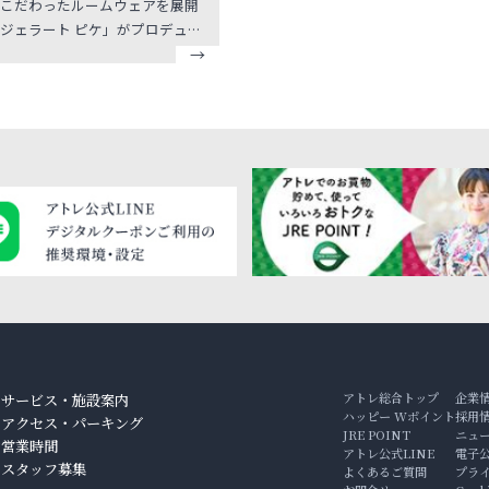
こだわったルームウェアを展開
ジェラート ピケ」がプロデュー
、「 ジェラート ピケ カフ
てい
るような心と身体をくすぐる「
ォートフード」をコンセプト
客様一人ひとりの健康と笑顔を
切にし、厳選された素材の料理
物を、お届けします。こだわり
フレンチクレープは芳醇な香
深い味わい、コクのある “ 本物
す。 本物志向の「大
も楽しんで頂けるよう、小麦粉
てフランス産の小麦粉を使用し
ナルのミックスフラワーを作り
。 最高級のエシレバターを贅沢
にぬり、表面はサクサク、中は
アトレ総合トップ
企業
サービス・施設案内
りとした素材本来の味を楽しん
ハッピー Wポイント
採用
アクセス・パーキング
JRE POINT
ニュ
だけるピケ カフェ自慢のクレー
ン
営業時間
アトレ公式LINE
電子
。
スタッフ募集
よくあるご質問
プラ