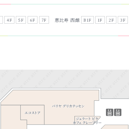
恵比寿 西館
F
4F
5F
6F
7F
B1F
1F
2F
3F