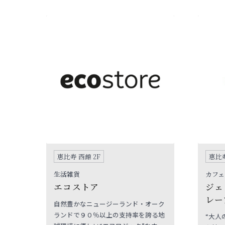
様のお好みに合わせてセレクトできる
しむ女
「デリカテッセンスタイル」にこだわ
代のベ
りながらスパイスやハーブを織り交ぜ
たデリをご用意しています。またこの
度の恵比寿店では創業25周年を記念し
PARIYAのジェラート、ショートケー
キ、焼き菓子などSWEETSもフルライ
ンナップでの展開となります。
恵比寿 西館 2F
恵比寿
生活雑貨
カフェ
エコストア
ジェ
レー
自然豊かなニュージーランド・オーク
ランドで９０％以上の支持率を誇る地
“大人