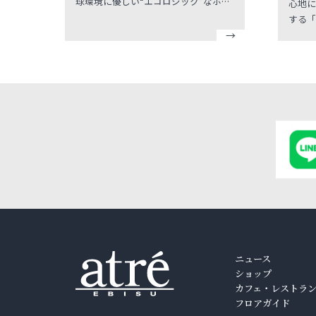
球環境に優しい“エコロジック”なホー
心地に
ムケアブランド「ecostore（エコスト
する「
ア）」の日本唯一の直営店。 「エコス
スする
トア」は、キッチン・ランドリーなど
ェ」。 “毎日でも食べたい“と想っ
の家庭用洗剤からベビーアイテムまで
ただけ
扱う自然派製品の老舗で、原材料の調
コンフ
達から製造段階の安全性と、どんなご
に、お
家庭のインテリアにも馴染むクリーン
一番大
で洗練されたパッケージは世界中で高
と飲み
い評価を得ています。 サトウキビを原
の本格
材料にした外容器「カーボン・キャプ
り、奥
チャー・パック」の採用や洗剤類の量
のクレープ ” で
り売りを行うなど、「エコストア」の
人」に
アイテムを使用することでリサイクル
はすべ
への意識がもっと身近になるはず。環
オリジ
境にもユーザーにも優しいプロダクト
ました
の数々は毎日の生活を豊かにしてくれ
に生地
ニュース
ること間違いなし。ギフトにもぴった
もっち
ショップ
りのブランドです。
でいた
カフェ・レストラ
プです
フロアガイド