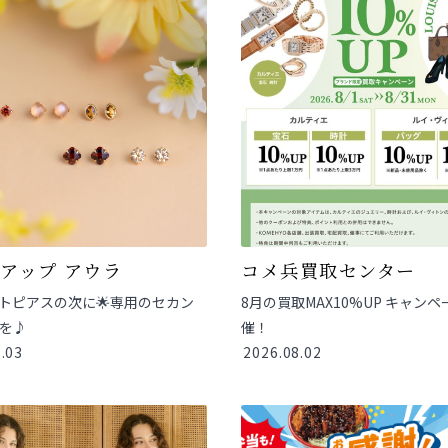
アップ アウラ
コメ兵買取センター
トピアスの次に🌟専用のセカン
8月の買取MAX10%UP キャンペ
を♪
催！
.03
2026.08.02