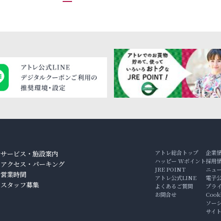
アトレ総合トップ
企業
サービス・施設案内
ハッピー Wポイント
採用
アクセス・パーキング
JRE POINT
ニュ
ン
営業時間
アトレ公式LINE
電子
スタッフ募集
よくあるご質問
プラ
お問合せ
Coo
ソー
サイ