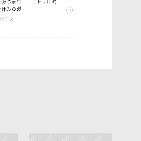
☀️あつまれ！！アトレ川崎
休み🌻🌈
6.07.18