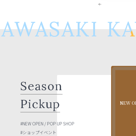
AWASAKI
KA
Season
Pickup
NEW OP
#NEW OPEN / POP UP SHOP
#ショップイベント