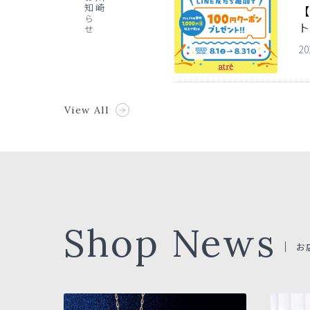
【
ト
20
View All
Shop News
お