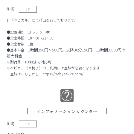
川崎
1F
1F「べビカル」にて貸出を行っております。
●設置場所 1Fラシット横
●貸出時間 10：00～21：00
●貸出台数 1台
1時間250円～500円。以降30分150円、12時間2,000円の
●基本料金
最大料金
※耐荷重 100㎏まで対応可
※べビカル（車椅子）のご利用には登録が必要となります
登録はこちらから https://babycal-jre.com/
インフォメーションカウンター
川崎
3F