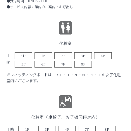
●受付時間 10:00～21:00
●サービス内容：館内のご案内・お呼出し
化粧室
川
B1F
1F
2F
3F
4F
崎
5F
6F
7F
8F
※フィッティングボードは、B1F・1F・2F・6F・7F・8Fの女子化粧
室内にございます。
化粧室（車椅子、お子様同伴対応）
川崎
1F
3F
4F
7F
8F