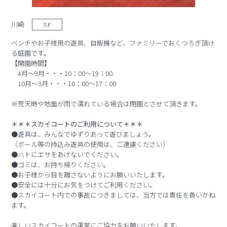
川崎
5F
ベンチやお子様用の遊具、自販機など、ファミリーでおくつろぎ頂け
る庭園です。
【開園時間】
4月～9月・・・10：00～19：00
10月～3月・・・10：00～17：00
※荒天時や地面が雨で濡れている場合は閉園とさせて頂きます。
＊＊＊スカイコートのご利用について＊＊＊
●遊具は、みんなでゆずりあって遊びましょう。
（ボール等の持込み遊具の使用は、ご遠慮ください）
●ハトにエサをあげないでください。
●ゴミは、お持ち帰りください。
●お子様から目を離さないようにお願いいたします。
●安全には十分にお気をつけてご利用ください。
●スカイコート内での事故につきましては、当方では責任を負いかね
ます。
楽しいスカイコートの運営にご協力をお願いいたします。