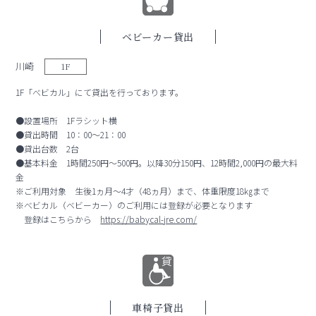
ベビーカー貸出
川崎
1F
1F「べビカル」にて貸出を行っております。
●設置場所 1Fラシット横
●貸出時間 10：00～21：00
●貸出台数 2台
●基本料金 1時間250円～500円。以降30分150円、12時間2,000円の最大料
金
※ご利用対象 生後1ヵ月～4才（48ヵ月）まで、体重限度18㎏まで
※べビカル（ベビーカー）のご利用には登録が必要となります
登録はこちらから
https://babycal-jre.com/
車椅子貸出