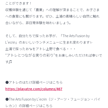
ことができます！
収穫体験を通じて「農業」への理解が深まることで、お子さま
への食育にも繋がります。ぜひ、土浦の素晴らしい自然に触れ
合いながら、非日常体験を味わいましょう。
そして、自分たちで採ったお芋が、「The Arts Fusion by
L’ecrin」のおいしいランチメニューに生まれ変わります✨
土浦で採ったお🍠をアトレ上野で食べる・・・
アトレとつながる実りの彩り
“
”をお楽しみいただければ幸いで
す♫
●アトレのはたけ詳細ページはこちら
https://playatre.com/columns/467
●The Arts Fusion by L’ecrin（ジ・アーツ・フュージョン・バイ
レカン）の詳細ページはこちら