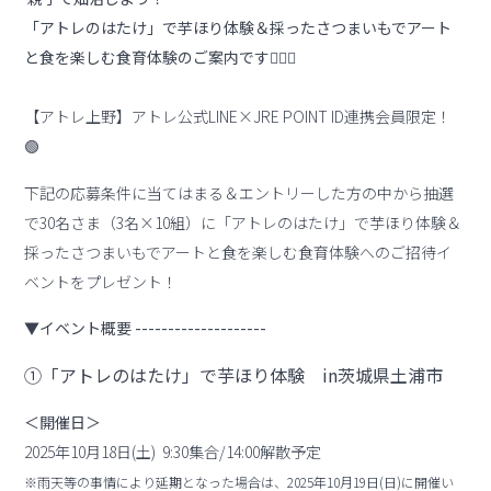
「アトレのはたけ」で芋ほり体験＆採ったさつまいもでアート
と食を楽しむ食育体験のご案内です💁‍♀️✨
【アトレ上野】アトレ公式LINE×JRE POINT ID連携会員限定！
🟢
下記の応募条件に当てはまる＆エントリーした方の中から抽選
で30名さま（3名×10組）に「アトレのはたけ」で芋ほり体験＆
採ったさつまいもでアートと食を楽しむ食育体験へのご招待イ
ベントをプレゼント！
▼イベント概要 --------------------
①「アトレのはたけ」で芋ほり体験 in茨城県土浦市
＜開催日＞
2025年10月18日(土) 9:30集合/14:00解散予定
※雨天等の事情により延期となった場合は、2025年10月19日(日)に開催い