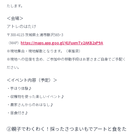
たします。
＜会場＞
アトレのはたけ
〒300-4115 茨城県土浦市藤沢565−3
〈MAP〉
https://maps.app.goo.gl/41FuxmTv2AKB2xP9A
※現地集合・現地解散となります。（車推奨）
※現地への往復を含め、ご参加中の移動手段はお客さまご自身でご手配く
ださい。
＜イベント内容（予定）＞
・芋ほり体験♪
・収穫物を使った楽しいイベント♪
・農家さんからのおはなし♪
・昼食付き♪
②親子でわくわく！採ったさつまいもでアートと食をた