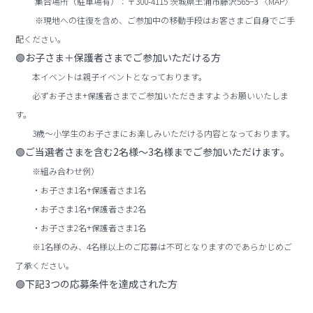
集合場所（駐車場有）：〒300-4115 茨城県土浦市藤沢565−3 〈MAP〉
※現地への往復を含め、ご参加中の移動手段はお客さまご自身でご手
配ください。
🟢お子さま＋保護者さまでご参加いただける方
本イベントは親子イベントとなっております。
必ずお子さま+保護者さまでご参加いただきますようお願いいたしま
す。
3歳〜小学生のお子さまにお楽しみいただける内容となっております。
🟢ご当選者さまを含む2名様〜3名様までご参加いただけます。
※組み合わせ例）
・お子さま1名+保護者さま1名
・お子さま1名+保護者さま2名
・お子さま2名+保護者さま1名
※1名様のみ、4名様以上のご応募は不可となりますのであらかじめご
了承ください。
🟢下記3つの応募条件を達成された方