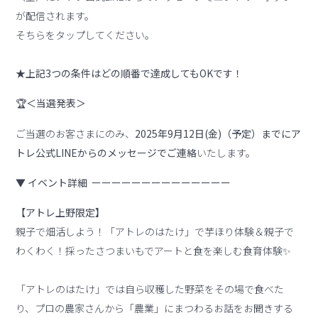
が配信されます。
そちらをタップしてください。
★上記3つの条件はどの順番で達成してもOKです！
🏆＜当選発表＞
ご当選のお客さまにのみ、
2025年9月12日(金)（予定）までにア
トレ公式LINEからのメッセージでご連絡
いたします。
▼ イベント詳細 ーーーーーーーーーーーーーー
【アトレ上野限定】
親子で畑活しよう！「アトレのはたけ」で芋ほり体験＆親子で
わくわく！採ったさつまいもでアートと食を楽しむ食育体験✨
「アトレのはたけ」では自ら収穫した野菜をその場で食べた
り、プロの農家さんから「農業」にまつわるお話をお聞きする