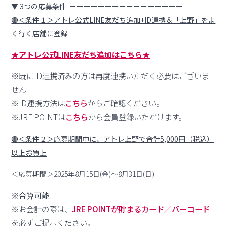
▼ 3つの応募条件 ーーーーーーーーーーーーーーーー
🔴＜条件１＞アトレ公式LINE友だち追加+ID連携＆「上野」をよ
く行く店舗に登録
★アトレ公式LINE友だち追加はこちら★
※既にID連携済みの方は再度連携いただく必要はございま
せん
※ID連携方法は
こちら
からご確認ください。
※JRE POINTは
こちら
から会員登録いただけます。
🔴＜条件２＞応募期間中に、アトレ上野で合計5,000円（税込）
以上お買上
＜応募期間＞2025年8月15日(金)～8月31日(日)
※合算可能
※
お会計の際は、
JRE POINTが貯まるカード／バーコード
を必ずご提示ください。