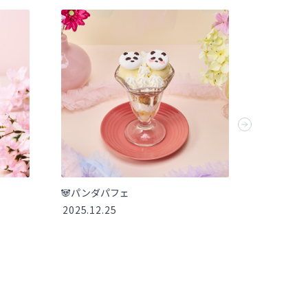
🐼パンダパフェ
【本フェ
2025.12.25
き、いた
ボセット
2025.10.