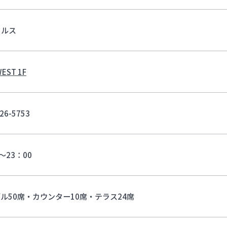
ュルス
EST 1F
26-5753
0～23：00
ル50席・カウンター10席・テラス24席