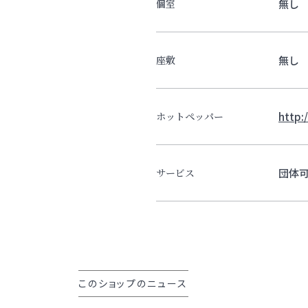
無し
個室
無し
座敷
http:
ホットペッパー
団体
サービス
このショップのニュース