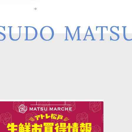
SUDO
MATSU