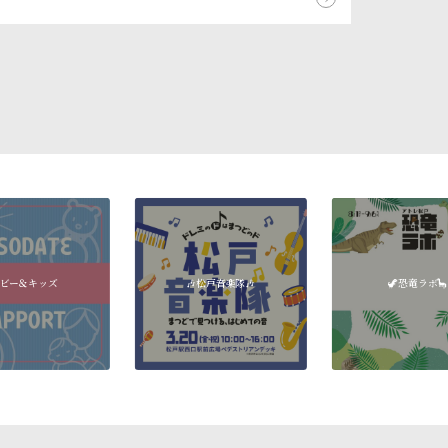
ビー＆キッズ
🎶松戸音楽隊🎶
🦖恐竜ラボ🦕