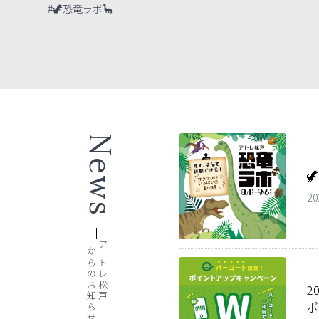
#🦖恐竜ラボ🦕
News

20
からのお知らせ
アトレ松戸
2
ポ