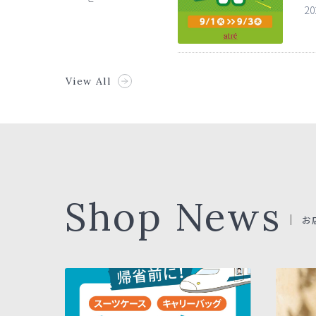
20
View All
Shop News
お