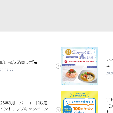
レ
8/1～9/6 恐竜ラボ🦕
ュー
26.07.22
202
ア
026年9月 バーコード限定
【
イントアップキャンペーン
ト