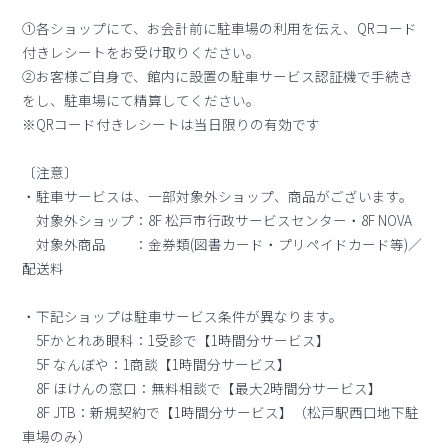
①各ショップにて、お会計前に駐車場の利用を伝え、QRコード
付きレシートをお受け取りください。
②お客様ご自身で、館内に設置の駐車サービス認証機で手続き
をし、駐車場にて精算してください。
※QRコード付きレシートは当日限りの有効です
〔注意〕
・駐車サービスは、一部対象外ショップ、商品がございます。
対象外ショップ：8F 松戸市行政サービスセンター・8F NOVA
対象外商品 ：金券類(図書カード・プリペイドカード等)／
配送料
・下記ショップは駐車サービス条件が異なります。
5Fかとれあ眼科：1受診で【1時間分サービス】
5F なんぼや：1商談【1時間分サービス】
8F ほけんの窓口：無料相談で【最大2時間分サービス】
8F JTB：新規契約で【1時間分サービス】（松戸駅西口地下駐
車場のみ）