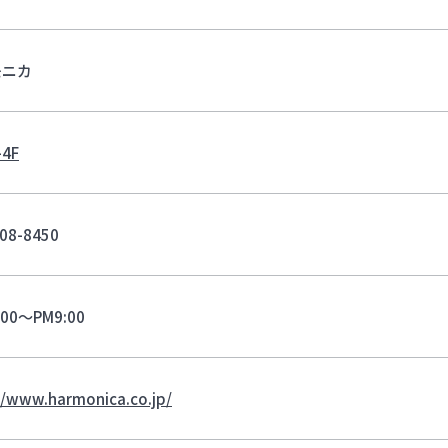
モニカ
4F
08-8450
:00～PM9:00
//www.harmonica.co.jp/