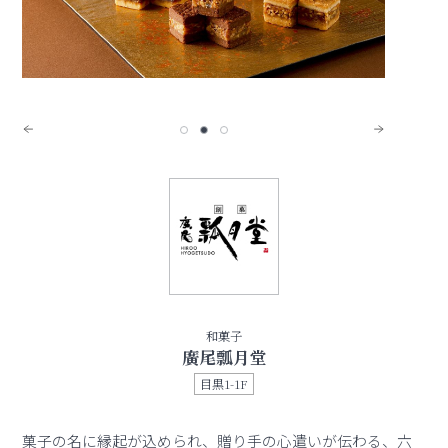
和菓子
廣尾瓢月堂
目黒1-1F
菓子の名に縁起が込められ、贈り手の心遣いが伝わる、六