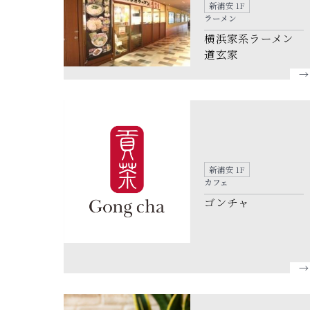
新浦安 1F
ラーメン
横浜家系ラーメン
道玄家
新浦安 1F
カフェ
ゴンチャ