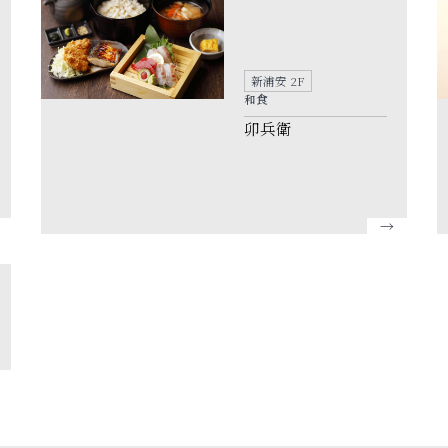
新浦安 2F
和食
卯兵衛