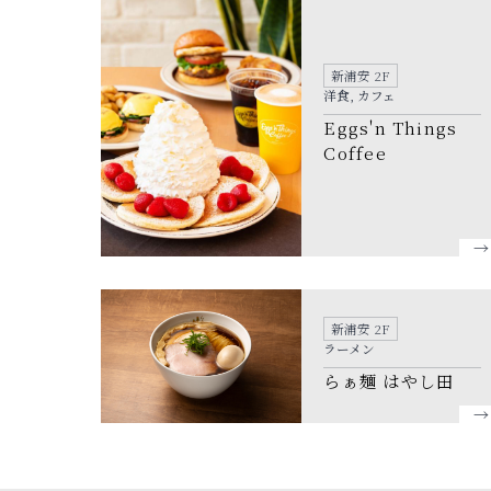
新浦安 2F
洋食, カフェ
Eggs'n Things
Coffee
新浦安 2F
ラーメン
らぁ麺 はやし田