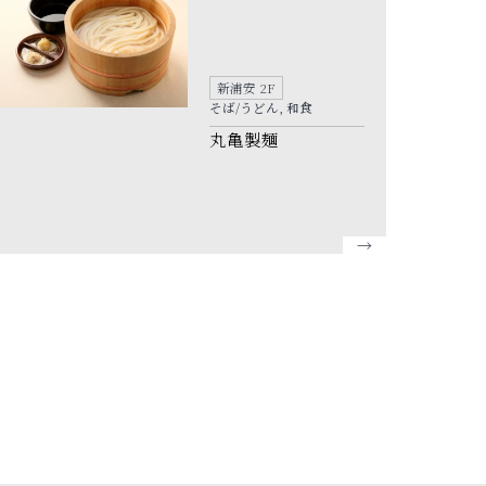
新浦安 2F
そば/うどん, 和食
丸亀製麺