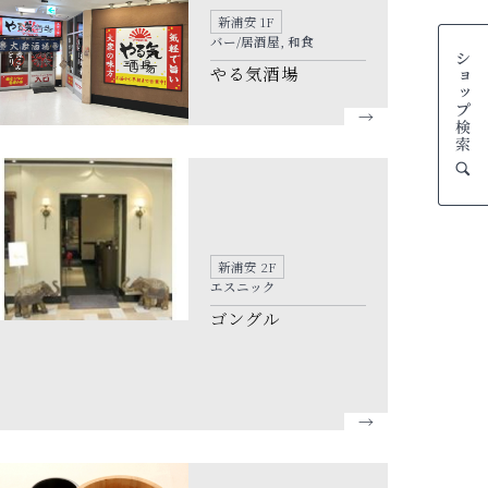
新浦安 1F
バー/居酒屋, 和食
やる気酒場
新浦安 2F
エスニック
ゴングル