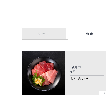
すべて
和食
品川 3F
寿司
よいのいき